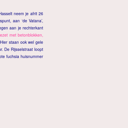
sselt neem je afrit 26
spunt, aan ‘de Vatana’,
egen aan je rechterkant
gezet met betonblokken,
 Hier staan ook wel gele
. De Rijsselstraat loopt
grote fuchsia huisnummer