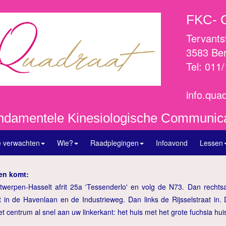
FKC- 
Tervants
3583 Be
Tel: 0
info.qu
ndamentele Kinesiologische Communica
e verwachten
Wie?
Raadplegingen
Infoavond
Lessen
en komt:
erpen-Hasselt afrit 25a 'Tessenderlo' en volg de N73. Dan rechtsa
t in de Havenlaan en de Industrieweg. Dan links de Rijsselstraat in. 
het centrum al snel aan uw linkerkant: het huis met het grote fuchsia 