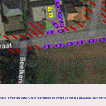
uikt of gekopieerd worden, noch naar gerefereerd worden, zonder de uitdrukkelijke toestemming