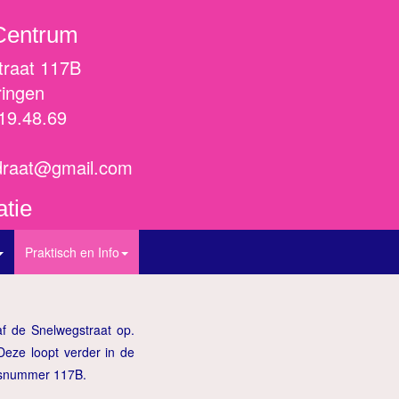
Centrum
traat 117B
ringen
11/19.48.69
adraat@gmail.com
tie
Praktisch en Info
f de Snelwegstraat op.
Deze loopt verder in de
huisnummer 117B.